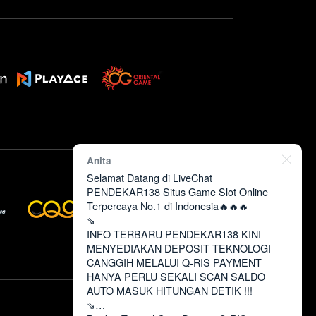
Anita
Selamat Datang di LiveChat
PENDEKAR138 Situs Game Slot Online
Terpercaya No.1 di Indonesia🔥🔥🔥
⇘
INFO TERBARU PENDEKAR138 KINI
MENYEDIAKAN DEPOSIT TEKNOLOGI
CANGGIH MELALUI Q-RIS PAYMENT
HANYA PERLU SEKALI SCAN SALDO
AUTO MASUK HITUNGAN DETIK !!!
⇘