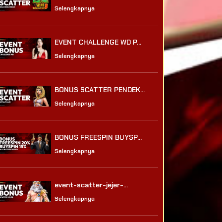
Selengkapnya
EVENT CHALLENGE WD P...
Selengkapnya
BONUS SCATTER PENDEK...
Selengkapnya
BONUS FREESPIN BUYSP...
Selengkapnya
event-scatter-jejer-...
Selengkapnya