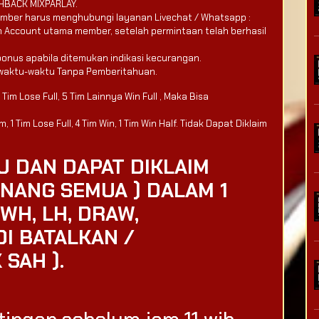
SHBACK MIXPARLAY.
mber harus menghubungi layanan Livechat / Whatsapp :
 Account utama member, setelah permintaan telah berhasil
nus apabila ditemukan indikasi kecurangan.
ewaktu-waktu Tanpa Pemberitahuan.
Tim Lose Full, 5 Tim Lainnya Win Full , Maka Bisa
 1 Tim Lose Full, 4 Tim Win, 1 Tim Win Half. Tidak Dapat Diklaim
U DAN DAPAT DIKLAIM
ENANG SEMUA ) DALAM 1
 WH, LH, DRAW,
I BATALKAN /
SAH ).