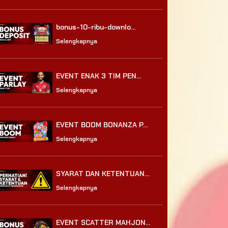
bonus-10-ribu-downlo...
Selengkapnya
EVENT ENAK 3 TIM PEN...
Selengkapnya
EVENT BOOM BONANZA P...
Selengkapnya
SYARAT DAN KETENTUAN...
Selengkapnya
EVENT SCATTER MAHJON...