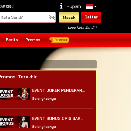
Rupiah
LTERNATIF UNTUK AKSES LINK DENGAN MUDAH
Daftar
Masuk
Lupa Kata Sandi ?
Berita
Promosi
Promosi Terakhir
EVENT JOKER PENDEKAR...
Selengkapnya
EVENT BONUS QRIS SAK...
Selengkapnya