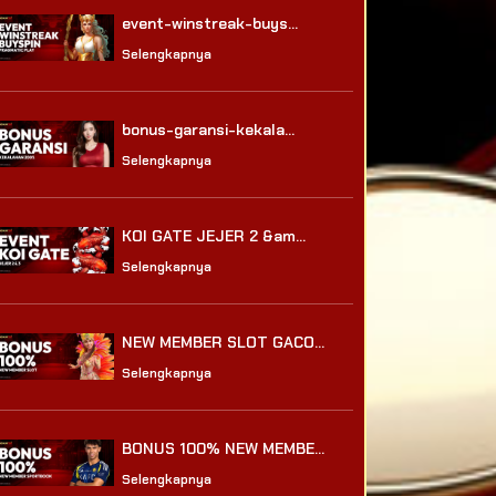
event-winstreak-buys...
Selengkapnya
bonus-garansi-kekala...
Selengkapnya
KOI GATE JEJER 2 &am...
Selengkapnya
NEW MEMBER SLOT GACO...
Selengkapnya
BONUS 100% NEW MEMBE...
Selengkapnya