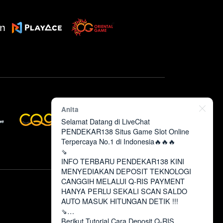
Anita
Selamat Datang di LiveChat
PENDEKAR138 Situs Game Slot Online
Terpercaya No.1 di Indonesia🔥🔥🔥
⇘
INFO TERBARU PENDEKAR138 KINI
MENYEDIAKAN DEPOSIT TEKNOLOGI
CANGGIH MELALUI Q-RIS PAYMENT
HANYA PERLU SEKALI SCAN SALDO
AUTO MASUK HITUNGAN DETIK !!!
⇘
Berikut Tutorial Cara Deposit Q-RIS