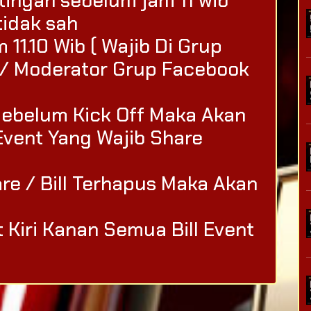
ttingan sebelum jam 11 wib
tidak sah
11.10 Wib ( Wajib Di Grup
 / Moderator Grup Facebook
 Sebelum Kick Off Maka Akan
vent Yang Wajib Share
re / Bill Terhapus Maka Akan
 Kiri Kanan Semua Bill Event