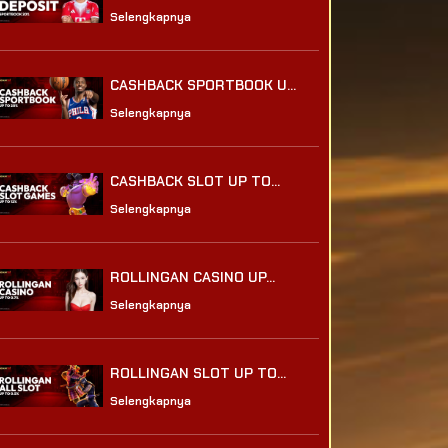
Selengkapnya
CASHBACK SPORTBOOK U...
Selengkapnya
CASHBACK SLOT UP TO...
Selengkapnya
ROLLINGAN CASINO UP...
Selengkapnya
ROLLINGAN SLOT UP TO...
Selengkapnya