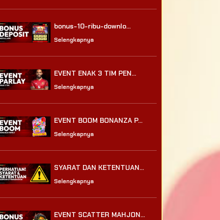
bonus-10-ribu-downlo...
Selengkapnya
EVENT ENAK 3 TIM PEN...
Selengkapnya
EVENT BOOM BONANZA P...
Selengkapnya
SYARAT DAN KETENTUAN...
Selengkapnya
EVENT SCATTER MAHJON...