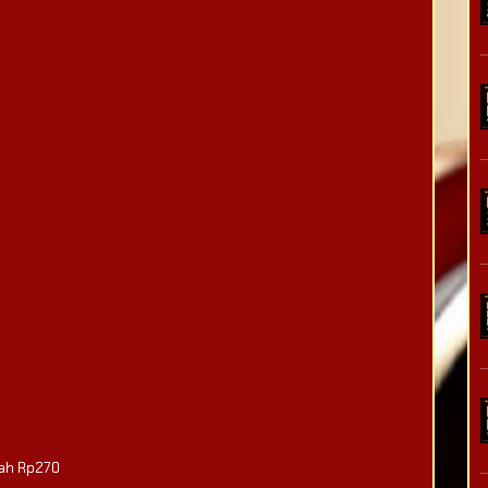
lah Rp270