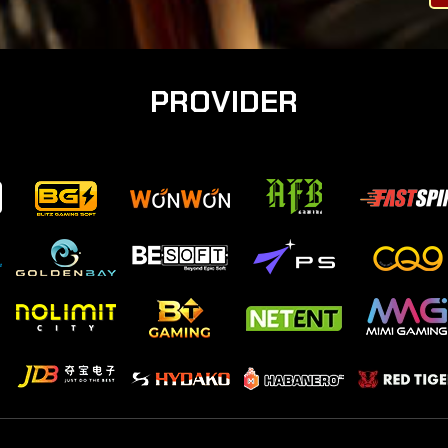
PROVIDER