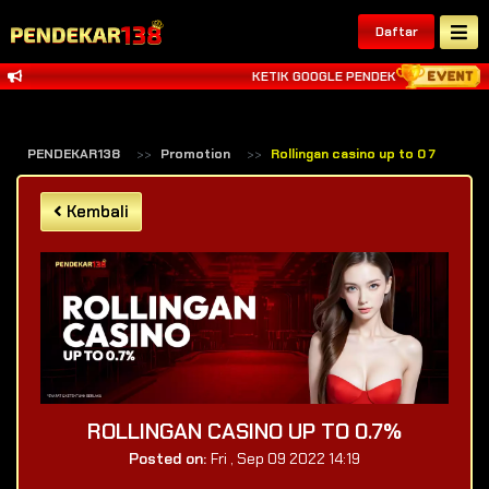
Daftar
KETIK GOOGLE PENDEKAR138 ALTERN
PENDEKAR138
Promotion
Rollingan casino up to 0 7
Kembali
ROLLINGAN CASINO UP TO 0.7%
Posted on:
Fri , Sep 09 2022 14:19